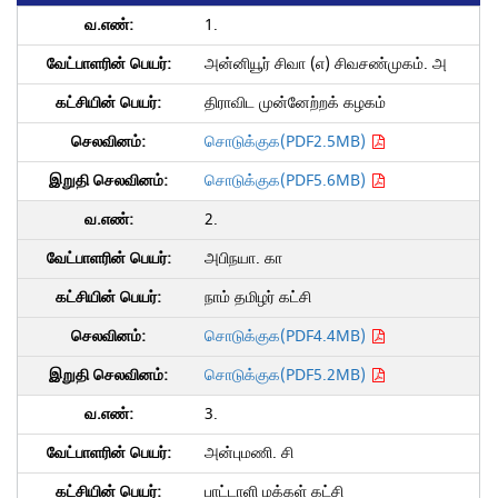
1.
அன்னியூர் சிவா (எ) சிவசண்முகம். அ
திராவிட முன்னேற்றக் கழகம்
சொடுக்குக(PDF2.5MB)
சொடுக்குக(PDF5.6MB)
2.
அபிநயா. கா
நாம் தமிழர் கட்சி
சொடுக்குக(PDF4.4MB)
சொடுக்குக(PDF5.2MB)
3.
அன்புமணி. சி
பாட்டாளி மக்கள் கட்சி