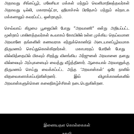
அதாவது சிங்கப்பூர், மலேசியா மக்கள் மற்றும் வெளிமாநிலத்தவர்கள்
அதாவது டில்லி, மகாராஷ்ட்ரா, ஹிமாச்சல் பிரதேசம் மற்றும் கர்நாடக
மக்களாலும் கவரப்பட்ட ஒன்றாகும்.
செவ்வாய் கிழமை பூஜையின் போது ”அரவாணி” என்று அறியப்பட்ட
மூன்றாம் பாலினத்தவர்கள் கூவாகம் கோயிலில் உள்ள முக்கிய தெய்வமான
அரவானே தங்களின் கணவராக எற்றுக்கொண்டு அடையாளப்பூர்வமாக
திருமணம் செய்துகொள்கிறார்கள். மகாபாரதப் போரின் போது ​​
வில்வித்தையில் மிகவும் சிறந்து விளங்கிய அர்ஜுனன் அரவானை தனது
வில்லையும் அம்புகளையும் வைத்து வீழ்த்தினார். ஆகையால் அரவானுக்கு
திருமணம் செய்து வைக்கப்பட்ட அந்த ‘அரவான்கள்’ ஒரே நாளில்
விதவைகளாக்கப்படுகின்றனர். இவ் விழாக்காலங்களில்
அரவான்களுக்கென கலைநிகழ்ச்சிகள் நடைபெறுகின்றன.
இணையதள கொள்கைகள்
உதவி