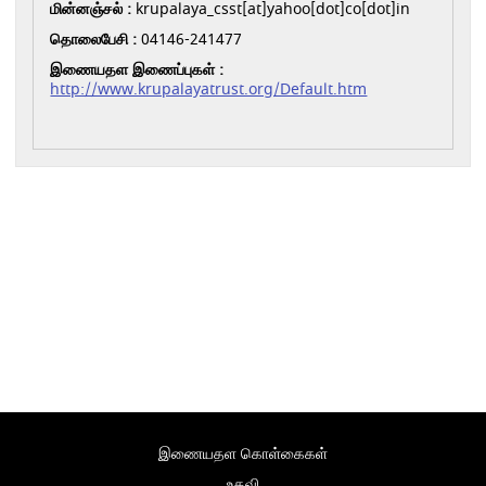
மின்னஞ்சல் :
krupalaya_csst[at]yahoo[dot]co[dot]in
தொலைபேசி :
04146-241477
இணையதள இணைப்புகள் :
http://www.krupalayatrust.org/Default.htm
இணையதள கொள்கைகள்
உதவி