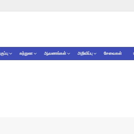
ுப்பு
சுற்றுலா
ஆவணங்கள்
அறிவிப்பு
சேவைகள்