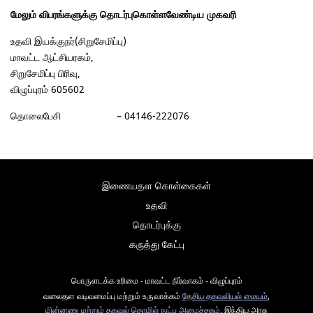
மேலும் விபரங்களுக்கு தொடர்புகொள்ளவேண்டிய முகவரி
உதவி இயக்குநர்(சிறுசேமிப்பு)
மாவட்ட ஆட்சியரகம்,
சிறுசேமிப்பு பிரிவு,
விழுப்புரம் 605602
தொலைபேசி – 04146-222076
இணையதள கொள்கைகள்
உதவி
தொடர்புக்கு
கருத்து கேட்பு
பொருளடக்க உரிமை - மாவட்ட நிர்வாகம் - விழுப்புரம்
வலைதள வடிவமைப்பு மற்றும் உருவாக்கம்
தேசிய தகவலியல் மையம்
,
மின்னணு மற்றும் தகவல் தொழில் நுட்ப அமைச்சகம்
, இந்திய அரசு